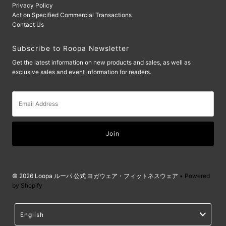
Privacy Policy
Act on Specified Commercial Transactions
Contact Us
Subscribe to Roopa Newsletter
Get the latest information on new products and sales, as well as
exclusive sales and event information for readers.
Email
Address
© 2026 Loopa ルーパ 公式 ヨガウェア・フィットネスウェア
• Powered
by Shopify
Language
English