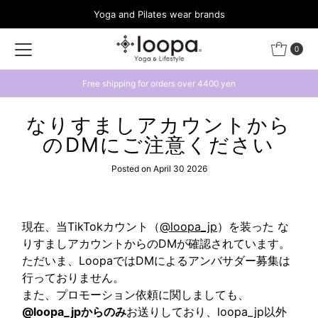
Yoga and Pilates wear brands
Skip to content
0
Free shipping for orders over 4400 yen
なりすましアカウントから
のDMにご注意ください
Posted on April 30 2026
現在、当TikTokカウント（
@loopa_jp
）を装った な
りすましアカウントからのDMが確認されています。
ただいま、LoopaではDMによるアンバサダー募集は
行っておりません。
また、プロモーション依頼に関しましても、
@loopa_jpからのみ
お送りしており、loopa_jp以外