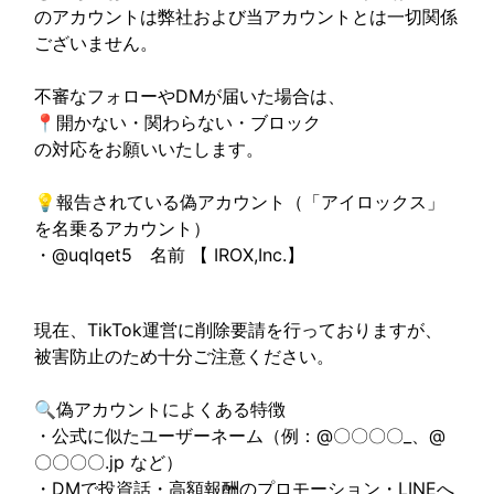
のアカウントは
弊社および当アカウントとは一切関係
ございません。
不審なフォローやDMが届いた場合は、
📍開かない・関わらない・ブロック
の対応をお願いいたします。
💡報告されている偽アカウント（「アイロックス」
を名乗るアカウント）
・@uqlqet5
名前
【 IROX,Inc.】
現在、TikTok運営に削除要請を行っておりますが、
被害防止のため十分ご注意ください。
🔍偽アカウントによくある特徴
・公式に似たユーザーネーム（例：@〇〇〇〇_、@
〇〇〇〇.jp など）
・DMで投資話・高額報酬のプロモーション・LINEへ