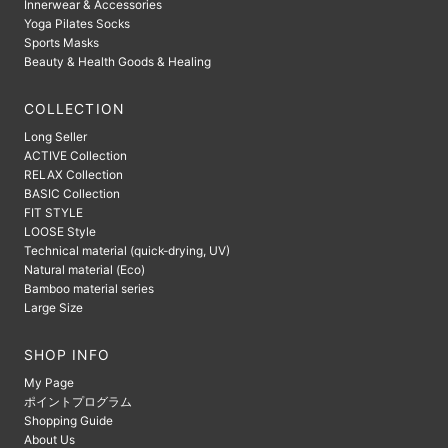
Innerwear & Accessories
Yoga Pilates Socks
Sports Masks
Beauty & Health Goods & Healing
COLLECTION
Long Seller
ACTIVE Collection
RELAX Collection
BASIC Collection
FIT STYLE
LOOSE Style
Technical material (quick-drying, UV)
Natural material (Eco)
Bamboo material series
Large Size
SHOP INFO
My Page
ポイントプログラム
Shopping Guide
About Us